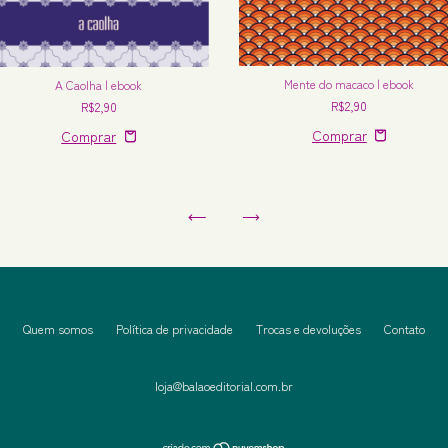
Mente do macaco | ebook
A Caolha | ebook
R$2,90
R$2,90
Quem somos
Política de privacidade
Trocas e devoluções
Contato
loja@balaoeditorial.com.br