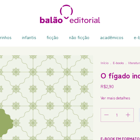
rinhos
infantis
ficção
não ficção
acadêmicos
e-
Início
.
E-books
.
literatur
O fígado in
R$2,90
Ver mais detalhes
E-BOOK EM FORMATO