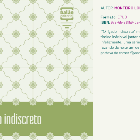
AUTOR:
MONTEIRO LO
Formato:
EPUB
ISBN:
978-65-86159-05-
“O fígado indiscreto” m
tímido Inácio vai janta
Infelizmente, uma série
fazendo da noite um des
gostava de comer fígad