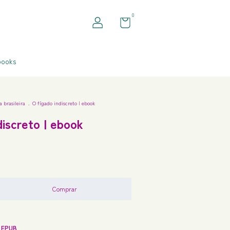
0
books
a brasileira
.
O fígado indiscreto | ebook
discreto | ebook
 EPUB