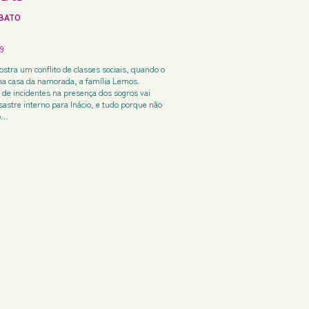
BATO
9
ostra um conflito de classes sociais, quando o
r na casa da namorada, a família Lemos.
 de incidentes na presença dos sogros vai
astre interno para Inácio, e tudo porque não
o…