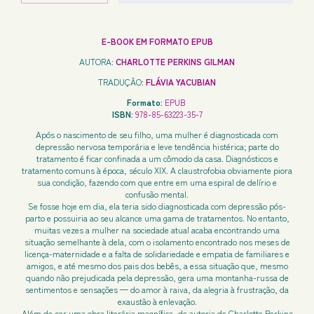
E-BOOK EM FORMATO EPUB
AUTORA:
CHARLOTTE PERKINS GILMAN
TRADUÇÃO:
FLÁVIA YACUBIAN
Formato:
EPUB
ISBN:
978-85-63223-35-7
Após o nascimento de seu filho, uma mulher é diagnosticada com
depressão nervosa temporária e leve tendência histérica; parte do
tratamento é ficar confinada a um cômodo da casa. Diagnósticos e
tratamento comuns à época, século XIX. A claustrofobia obviamente piora
sua condição, fazendo com que entre em uma espiral de delírio e
confusão mental.
Se fosse hoje em dia, ela teria sido diagnosticada com depressão pós-
parto e possuiria ao seu alcance uma gama de tratamentos. No entanto,
muitas vezes a mulher na sociedade atual acaba encontrando uma
situação semelhante à dela, com o isolamento encontrado nos meses de
licença-maternidade e a falta de solidariedade e empatia de familiares e
amigos, e até mesmo dos pais dos bebês, a essa situação que, mesmo
quando não prejudicada pela depressão, gera uma montanha-russa de
sentimentos e sensações — do amor à raiva, da alegria à frustração, da
exaustão à enlevação.
Além de ser uma obra literária magnífica, de autoria de Charlotte Perkins