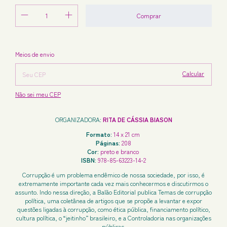
Alterar CEP
Entregas para o CEP:
Meios de envio
Calcular
Não sei meu CEP
ORGANIZADORA:
RITA DE CÁSSIA BIASON
Formato:
14 x 21 cm
Páginas:
208
Cor:
preto e branco
ISBN:
978-85-63223-14-2
Corrupção é um problema endêmico de nossa sociedade, por isso, é
extremamente importante cada vez mais conhecermos e discutirmos o
assunto. Indo nessa direção, a Balão Editorial publica Temas de corrupção
política, uma coletânea de artigos que se propõe a levantar e expor
questões ligadas à corrupção, como ética pública, financiamento político,
cultura política, o “jeitinho” brasileiro, e a Controladoria nas organizações
públicas.