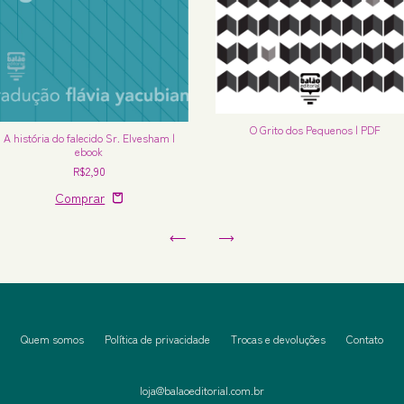
O Grito dos Pequenos | PDF
A história do falecido Sr. Elvesham |
ebook
R$2,90
Quem somos
Política de privacidade
Trocas e devoluções
Contato
loja@balaoeditorial.com.br