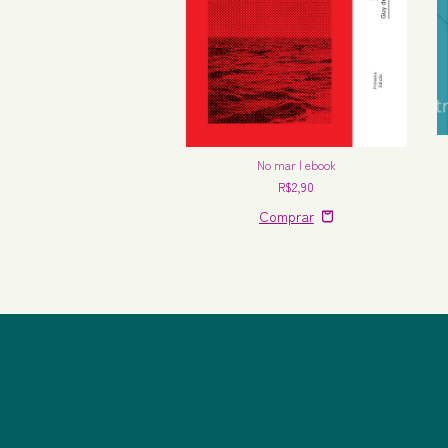
natos da Rua Morgue | ebook
No mar | ebook
R$2,90
R$2,90