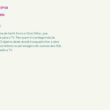
 EPUB
INS
2
a de Garth Ennis e Stive Dillon, que
e para a TV. Mas quem é o protagonista da
 O objetivo deste dossiê é esquadrinhar a obra
os leitores os personagens de sucesso das HQs
alto a TV.