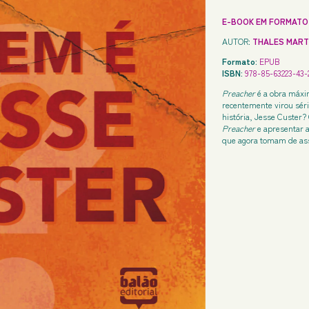
E-BOOK EM FORMATO
AUTOR:
THALES MART
Formato:
EPUB
ISBN:
978-85-63223-43-
Preacher
é a obra máxim
recentemente virou séri
história, Jesse Custer?
Preacher
e apresentar a
que agora tomam de ass