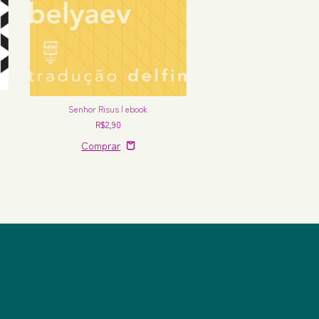
Senhor Risus | ebook
O ladrão de cadáveres |
R$2,90
R$2,90