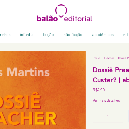
rinhos
infantis
ficção
não ficção
acadêmicos
e-
Início
.
E-books
.
Dossiê P
Dossiê Pre
Custer? | e
R$2,90
Ver mais detalhes