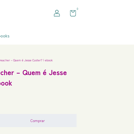
0
books
reacher – Quem é Jesse Custer? | ebook
acher – Quem é Jesse
book