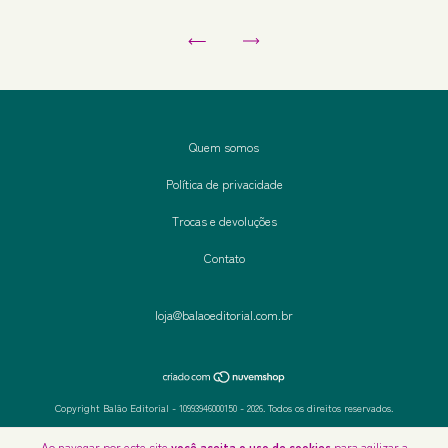
Quem somos
Política de privacidade
Trocas e devoluções
Contato
loja@balaoeditorial.com.br
Copyright Balão Editorial - 10993946000150 - 2026. Todos os direitos reservados.
Ao navegar por este site
você aceita o uso de cookies
para agilizar a