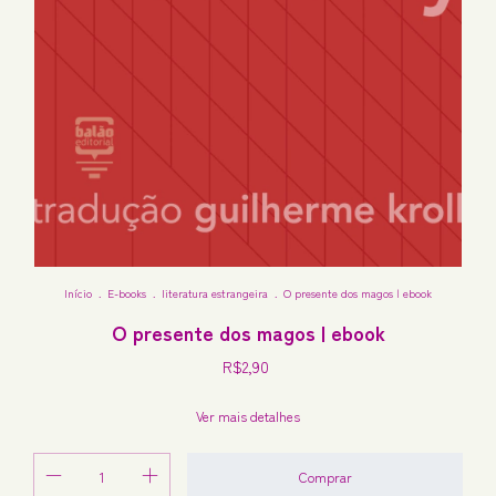
Início
.
E-books
.
literatura estrangeira
.
O presente dos magos | ebook
O presente dos magos | ebook
R$2,90
Ver mais detalhes